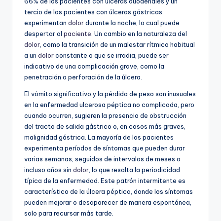
66% de los pacientes con úlceras duodenales y un
tercio de los pacientes con úlceras gástricas
experimentan
dolor
durante la noche, lo cual puede
despertar al
paciente
. Un cambio en la naturaleza del
dolor
, como la transición de un malestar rítmico habitual
a un
dolor
constante o que se irradia, puede ser
indicativo de una complicación grave, como la
penetración o perforación de la úlcera.
El vómito significativo y la pérdida de peso son inusuales
en la enfermedad ulcerosa péptica no complicada, pero
cuando ocurren, sugieren la presencia de obstrucción
del tracto de salida gástrico o, en casos más graves,
malignidad gástrica. La mayoría de los pacientes
experimenta períodos de síntomas que pueden durar
varias semanas, seguidos de intervalos de meses o
incluso años sin
dolor
, lo que resalta la periodicidad
típica de la enfermedad. Este patrón intermitente es
característico de la úlcera péptica, donde los síntomas
pueden mejorar o desaparecer de manera espontánea,
solo para recursar más tarde.