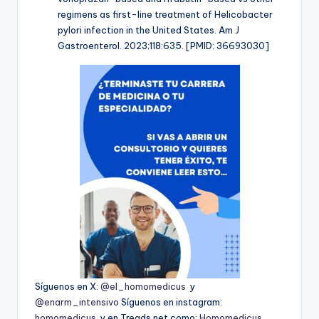
regimens as first-line treatment of Helicobacter
pylori infection in the United States. Am J
Gastroenterol. 2023;118:635. [PMID: 36693030]
Síguenos en X:
@el_homomedicus
y
@enarm_intensivo
Síguenos en instagram:
homomedicus
y en Treads.net como:
Homomedicus