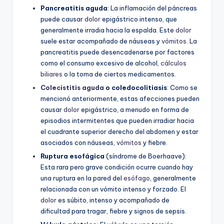
Pancreatitis aguda
: La inflamación del páncreas
puede causar
dolor
epigástrico intenso, que
generalmente irradia hacia la espalda. Este
dolor
suele estar acompañado de náuseas y
vómitos
. La
pancreatitis puede desencadenarse por factores
como el consumo excesivo de alcohol,
cálculos
biliares
o la toma de ciertos medicamentos.
Colecistitis aguda
o coledocolitiasis
: Como se
mencionó anteriormente, estas afecciones pueden
causar
dolor
epigástrico, a menudo en forma de
episodios intermitentes que pueden irradiar hacia
el cuadrante superior derecho del abdomen y estar
asociados con náuseas,
vómitos
y fiebre.
Ruptura esofágica
(síndrome de Boerhaave):
Esta rara pero grave condición ocurre cuando hay
una ruptura en la pared del
esófago
, generalmente
relacionada con un vómito intenso y forzado. El
dolor
es súbito, intenso y acompañado de
dificultad para tragar, fiebre y signos de sepsis.