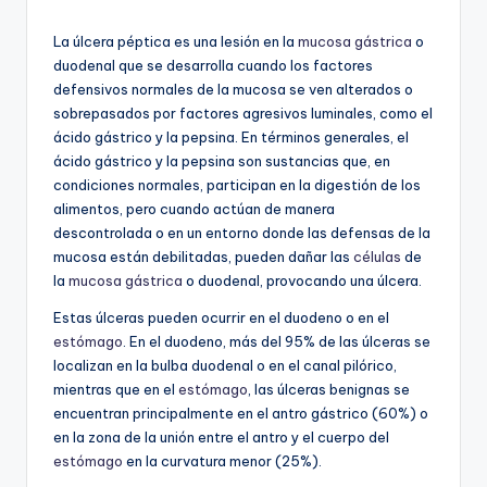
por
La úlcera péptica es una lesión en la
mucosa gástrica
o
duodenal que se desarrolla cuando los factores
defensivos normales de la mucosa se ven alterados o
sobrepasados por factores agresivos luminales, como el
ácido gástrico y la pepsina. En términos generales, el
ácido gástrico y la pepsina son sustancias que, en
condiciones normales, participan en la digestión de los
alimentos, pero cuando actúan de manera
descontrolada o en un entorno donde las defensas de la
mucosa están debilitadas, pueden dañar las
células
de
la
mucosa gástrica
o duodenal, provocando una úlcera.
Estas úlceras pueden ocurrir en el duodeno o en el
estómago
. En el duodeno, más del 95% de las úlceras se
localizan en la bulba duodenal o en el canal pilórico,
mientras que en el
estómago
, las úlceras benignas se
encuentran principalmente en el antro gástrico (60%) o
en la zona de la unión entre el antro y el cuerpo del
estómago
en la curvatura menor (25%).