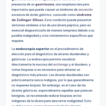
presencia de un
gastrinoma
, una neoplasia rara pero
importante que puede causar un síndrome de
secreción
excesiva de ácido gástrico, conocido como
síndrome
de Zollinger-Ellison
. Esta condición puede presentar
síntomas similares a los de una úlcera péptica, pero es
esencial diagnosticarla de manera temprana debido a su
posible malignidad y a los tratamientos específicos que
requiere.
La
endoscopia superior
es el procedimiento de
elección para el diagnóstico de úlceras duodenales y
gástricas. La endoscopia permite visualizar
directamente la mucosa del
estómago
y el duodeno, y
tomar biopsias si es necesario para obtener un
diagnóstico más preciso. Las úlceras duodenales son
prácticamente nunca malignas, por lo que generalmente
no requieren biopsia. Sin embargo, en el caso de las
úlceras gástricas, especialmente aquellas que parecen
benignas, se recomienda realizar biopsias en los
márgenes de la úlcera para descartar malignidad. Esto
se debe a que, aunque la mayoría de las úlceras