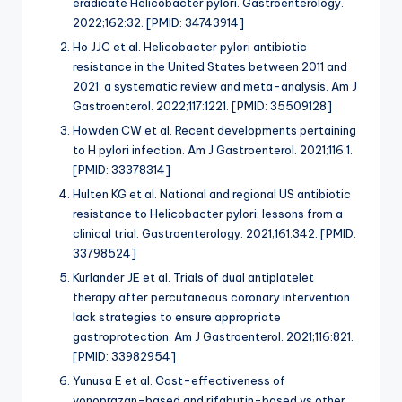
eradicate Helicobacter pylori. Gastroenterology.
2022;162:32. [PMID: 34743914]
Ho JJC et al. Helicobacter pylori antibiotic
resistance in the United States between 2011 and
2021: a systematic review and meta-analysis. Am J
Gastroenterol. 2022;117:1221. [PMID: 35509128]
Howden CW et al. Recent developments pertaining
to H pylori infection. Am J Gastroenterol. 2021;116:1.
[PMID: 33378314]
Hulten KG et al. National and regional US antibiotic
resistance to Helicobacter pylori: lessons from a
clinical trial. Gastroenterology. 2021;161:342. [PMID:
33798524]
Kurlander JE et al. Trials of dual antiplatelet
therapy after percutaneous coronary intervention
lack strategies to ensure appropriate
gastroprotection. Am J Gastroenterol. 2021;116:821.
[PMID: 33982954]
Yunusa E et al. Cost-effectiveness of
vonoprazan-based and rifabutin-based vs other