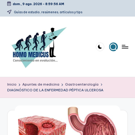
dom., 9 ago. 2026
-
8:59:57 AM
Saltar
Guías de estudio, resúmenes, artículos y tips
al
contenido
H
Guías
de
o
Inicio
Apuntes de medicina
Gastroenterología
estudio,
DIAGNÓSTICO DE LA ENFERMEDAD PÉPTICA ULCEROSA
m
resúmenes,
artículos
o
y
m
tips
e
d