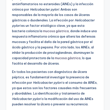
antiinflamatorios no esteroides (AINEs) y la infección
crónica por
Helicobacter pylori
. Ambas son
responsables de la mayoría de los casos de úlceras
gástricas o duodenales. La infección por
Helicobacter
pylori
es un factor etiológico clave, ya que esta
bacteria coloniza la
mucosa gástrica
, donde induce una
respuesta inflamatoria crónica que altera las defensas
mucosas y facilita el daño de la pared gástrica por el
ácido gástrico y la pepsina. Por otro lado, los AINEs, al
inhibir la producción de prostaglandinas, disminuyen la
capacidad protectora de la
mucosa gástrica
, lo que
facilita el desarrollo de úlceras.
En todos los pacientes con diagnóstico de úlcera
péptica, es fundamental investigar la presencia de
infección por
Helicobacter pylori
o el consumo de AINEs,
ya que estos son los factores causales más frecuentes
y abordables. La identificación y tratamiento de
Helicobacter pylori
o la modificación del uso de AINEs
pueden resolver la úlcera o prevenir su recurrencia.