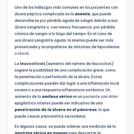
Uno de los hallazgos más comunes en los pacientes con
úlcera péptica complicada es la
anemia
, que puede
desarrollarse por pérdida aguda de sangre debido a una
úlcera sangrante o, con menos frecuencia, por pérdida
crónica de sangre a lo largo del tiempo. En el caso de
una úlcera sangrante aguda, la anemia puede ser más
pronunciada y acompañarse de síntomas de hipovolemia
o
shock
.
La
leucocitosis
(aumento del número de leucocitos)
sugiere la posibilidad de una complicación grave, como
la penetración o perforación de la úlcera. Estas
complicaciones pueden dar lugar a una inflamación local
severa o a una respuesta inflamatoria sistémica. Un
aumento de la
amilasa sérica
en un
paciente
con
dolor
epigástrico intenso puede ser indicativo de una
penetración de la úlcera en el páncreas
, lo que
puede causar pancreatitis secundaria.
En algunos casos, se puede ordenar una medición de la
gastrina sérica en ayunas
para descartar la