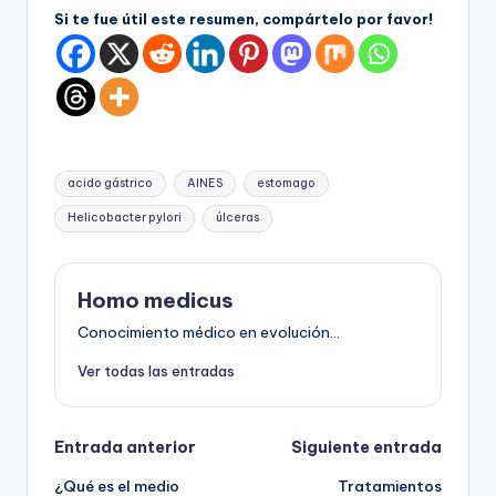
Si te fue útil este resumen, compártelo por favor!
Etiquetas:
acido gástrico
AINES
estomago
Helicobacter pylori
úlceras
Homo medicus
Conocimiento médico en evolución...
Ver todas las entradas
Navegación
Entrada anterior
Siguiente entrada
¿Qué es el medio
Tratamientos