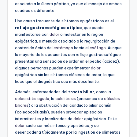
asociada a la úlcera péptica, ya que el manejo de ambos
cuadros es diferente.
Una causa frecuente de síntomas epigástricos es el
reflujo gastroesofágico atípico
, que puede
manifestarse con
dolor
o malestar en la región
epigástrica, a menudo asociado a la regurgitación de
contenido ácido del
estómago
hacia el
esófago
. Aunque
la mayoría de los pacientes con reflujo gastroesofágico
presentan una sensación de ardor en el pecho (acidez),
algunas personas pueden experimentar
dolor
epigástrico sin los síntomas clásicos de ardor, lo que
hace que el diagnóstico sea más desafiante.
Además, enfermedades del
tracto biliar
, como la
colecistitis aguda
, la
colelitiasis
(presencia de
cálculos
biliares
) o la obstrucción del conducto biliar común
(coledocolitiasis), pueden provocar episodios
intermitentes y localizados de
dolor
epigástrico. Este
dolor
suele ser más intenso y episódico, y se
desencadena típicamente por la ingestión de alimentos