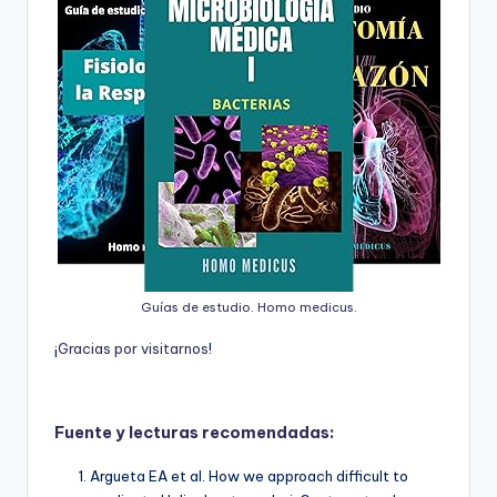
Guías de estudio. Homo medicus.
¡
G
r
a
c
i
a
s
p
o
r
v
i
s
i
t
a
r
n
o
s
!
Fuente y lecturas recomendadas:
Argueta EA et al. How we approach difficult to