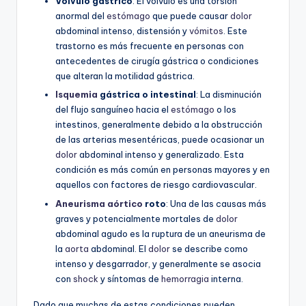
Vólvulo gástrico
: El vólvulo es una torsión
anormal del
estómago
que puede causar
dolor
abdominal intenso, distensión y
vómitos
. Este
trastorno es más frecuente en personas con
antecedentes de cirugía gástrica o condiciones
que alteran la motilidad gástrica.
Isquemia
gástrica o intestinal
: La disminución
del flujo sanguíneo hacia el
estómago
o los
intestinos, generalmente debido a la obstrucción
de las arterias mesentéricas, puede ocasionar un
dolor
abdominal intenso y generalizado. Esta
condición es más común en personas mayores y en
aquellos con factores de riesgo cardiovascular.
Aneurisma aórtico
roto
: Una de las causas más
graves y potencialmente mortales de
dolor
abdominal agudo es la ruptura de un aneurisma de
la
aorta
abdominal. El
dolor
se describe como
intenso y desgarrador, y generalmente se asocia
con
shock
y síntomas de
hemorragia
interna.
Dado que muchas de estas condiciones pueden