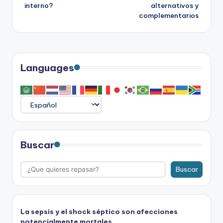
de
interno?
alternativos y
complementarios
entradas
Languages
Buscar
Buscar
La sepsis y el shock séptico son afecciones
potencialmente mortales