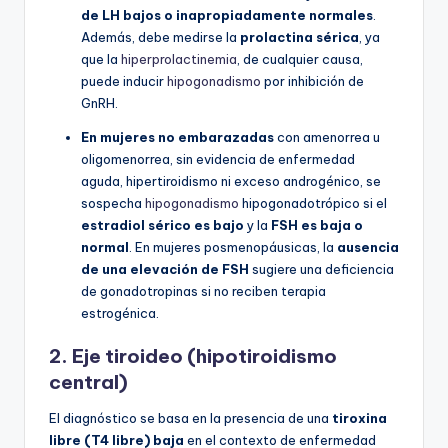
de LH bajos o inapropiadamente normales
.
Además, debe medirse la
prolactina sérica
, ya
que la
hiperprolactinemia
, de cualquier causa,
puede inducir
hipogonadismo
por inhibición de
GnRH.
En mujeres no embarazadas
con amenorrea u
oligomenorrea, sin evidencia de enfermedad
aguda, hipertiroidismo ni exceso androgénico, se
sospecha
hipogonadismo
hipogonadotrópico si el
estradiol sérico es bajo
y la
FSH es baja o
normal
. En mujeres posmenopáusicas, la
ausencia
de una elevación de FSH
sugiere una deficiencia
de gonadotropinas si no reciben terapia
estrogénica.
2.
Eje tiroideo (hipotiroidismo
central)
El diagnóstico se basa en la presencia de una
tiroxina
libre (T4 libre) baja
en el contexto de enfermedad