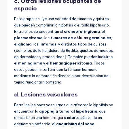
c. Otras lesiones ocupantes de
espacio
Este grupo incluye una variedad de tumores y quistes
que pueden comprimir la hipófisis o el tallo hipofisario.
Entre ellos se encuentran el
craneofaringioma
, el
plasmocitoma
, los
tumores de
células
germinales
,
el
glioma
, los
linfomas
, y distintos tipos de quistes
(como los de la hendidura de Rathke, quistes dermoides,
epidermoides y aracnoideos). También pueden incluirse
el
meningioma
y el
hemangiopericitoma
. Todos
estos pueden interferir con la función hormonal
mediante la compresión directa o por destrucción del
tejido funcional hipofisario.
d. Lesiones vasculares
Entre las lesiones vasculares que afectan la hipófisis se
encuentran la
apoplejía tumoral hipofisaria
, que
consiste en una
hemorragia
o infarto súbito de un
adenoma hipofisario, el
aneurisma del seno