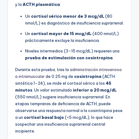
y la
ACTH plasmática
:
Un
cortisol sérico menor de 3 mcg/dL
(80
nmol/L) es diagnóstico de insuficiencia suprarrenal.
Un
cortisol mayor de 15 mcg/dL
(400 nmol/L)
prácticamente excluye la insuficiencia.
Niveles intermedios (3–15 mcg/dL) requieren una
prueba de estimulación con cosintropina
.
Durante esta prueba, tras la
administración intravenosa
o
intramuscular
de 0.25 mg de
cosintropina
(ACTH
sintética 1–24), se mide el cortisol sérico a los
45
minutos
. Un valor estimulado
inferior a 20 mcg/dL
(550 nmol/L) sugiere insuficiencia suprarrenal. En
etapas tempranas de deficiencia de ACTH, puede
observarse una respuesta normal a la cosintropina pese
a un
cortisol basal bajo
(<5 mcg/dL), lo que hace
sospechar una insuficiencia suprarrenal central
incipiente.