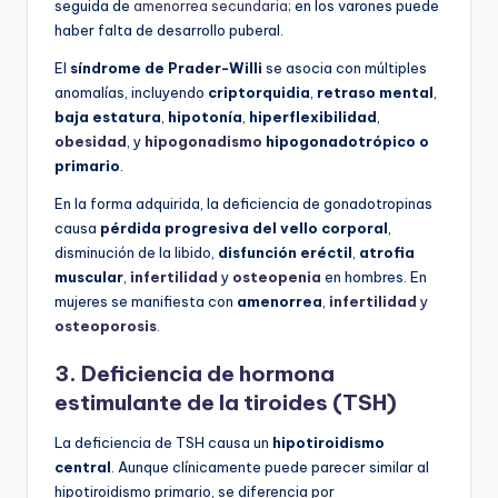
seguida de
amenorrea secundaria
; en los varones puede
haber falta de desarrollo puberal.
El
síndrome de Prader-Willi
se asocia con múltiples
anomalías, incluyendo
criptorquidia
,
retraso mental
,
baja estatura
,
hipotonía
,
hiperflexibilidad
,
obesidad
, y
hipogonadismo
hipogonadotrópico o
primario
.
En la forma adquirida, la deficiencia de gonadotropinas
causa
pérdida progresiva del vello corporal
,
disminución de la libido,
disfunción eréctil
,
atrofia
muscular
,
infertilidad
y
osteopenia
en hombres. En
mujeres se manifiesta con
amenorrea
,
infertilidad
y
osteoporosis
.
3. Deficiencia de hormona
estimulante de la tiroides (TSH)
La deficiencia de TSH causa un
hipotiroidismo
central
. Aunque clínicamente puede parecer similar al
hipotiroidismo primario, se diferencia por