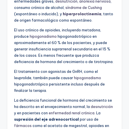
enfermedades graves,
desnutrición
,
anorexia nerviosa
,
consumo crónico de alcohol,
síndrome de Cushing
(espontáneo o inducido), y
hiperprolactinemia
, tanto
de origen farmacológico como espontáneo.
El uso crónico de opioides, incluyendo metadona,
produce
hipogonadismo
hipogonadotrópico en
aproximadamente el 60 % de los pacientes, y puede
generar insuficiencia suprarrenal secundaria en el 15 %
de los casos. Es menos frecuente que produzca
deficiencia de hormona del crecimiento o de tirotropina.
El tratamiento con agonistas de GnRH, como el
leuprolide, también puede causar
hipogonadismo
hipogonadotrópico persistente incluso después de
finalizar la terapia.
La deficiencia funcional de hormona del crecimiento se
ha descrito en el envejecimiento normal, la
desnutrición
y en pacientes con
enfermedad renal crónica
. La
supresión del eje adrenocortical
por uso de
fármacos
como el acetato de megestrol, opioides en