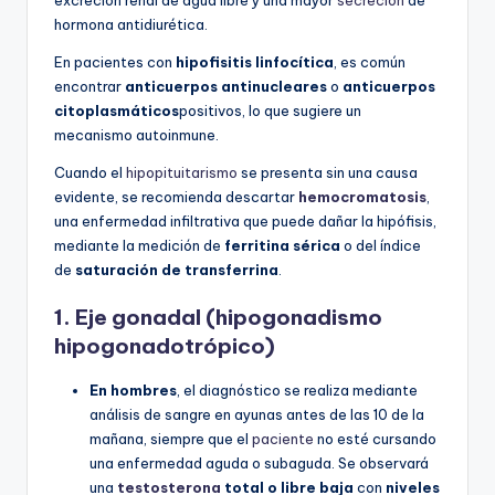
excreción renal de agua libre y una mayor
secreción
de
hormona antidiurética.
En pacientes con
hipofisitis linfocítica
, es común
encontrar
anticuerpos antinucleares
o
anticuerpos
citoplasmáticos
positivos, lo que sugiere un
mecanismo autoinmune.
Cuando el
hipopituitarismo
se presenta sin una causa
evidente, se recomienda descartar
hemocromatosis
,
una enfermedad infiltrativa que puede dañar la hipófisis,
mediante la medición de
ferritina sérica
o del índice
de
saturación de transferrina
.
1.
Eje gonadal (hipogonadismo
hipogonadotrópico)
En hombres
, el diagnóstico se realiza mediante
análisis de sangre en ayunas antes de las 10 de la
mañana, siempre que el
paciente
no esté cursando
una enfermedad aguda o subaguda. Se observará
una
testosterona
total o libre baja
con
niveles