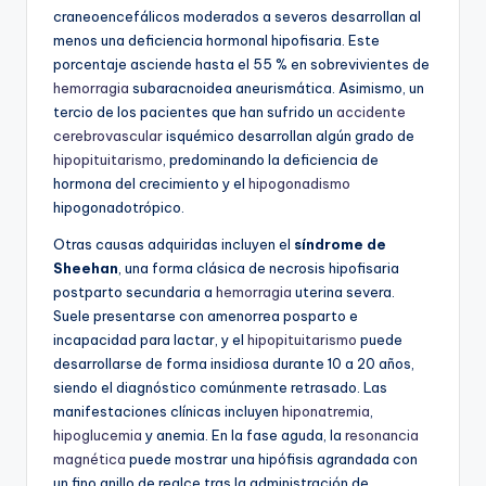
craneoencefálicos moderados a severos desarrollan al
menos una deficiencia hormonal hipofisaria. Este
porcentaje asciende hasta el 55 % en sobrevivientes de
hemorragia
subaracnoidea aneurismática. Asimismo, un
tercio de los pacientes que han sufrido un
accidente
cerebrovascular
isquémico desarrollan algún grado de
hipopituitarismo
, predominando la deficiencia de
hormona del crecimiento y el
hipogonadismo
hipogonadotrópico.
Otras causas adquiridas incluyen el
síndrome de
Sheehan
, una forma clásica de necrosis hipofisaria
postparto secundaria a
hemorragia
uterina severa.
Suele presentarse con amenorrea posparto e
incapacidad para lactar, y el
hipopituitarismo
puede
desarrollarse de forma insidiosa durante 10 a 20 años,
siendo el diagnóstico comúnmente retrasado. Las
manifestaciones clínicas incluyen
hiponatremia
,
hipoglucemia
y anemia. En la fase aguda, la
resonancia
magnética
puede mostrar una hipófisis agrandada con
un fino anillo de realce tras la administración de