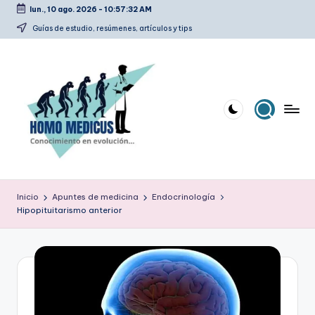
lun., 10 ago. 2026
-
10:57:33 AM
Saltar
Guías de estudio, resúmenes, artículos y tips
al
contenido
H
Guías
de
o
Inicio
Apuntes de medicina
Endocrinología
estudio,
Hipopituitarismo anterior
m
resúmenes,
artículos
o
y
m
tips
e
d