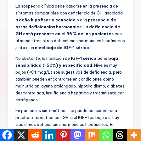
La sospecha clínica debe basarse en la presencia de
síntomas compatibles con deficiencia de GH, asociada
a
daño hipofisario conocido
o a la
presencia de
otras deficiencias hormonales
. La
deficiencia de
GH está presente en el 96 % de los pacientes
con
al menos tres otras deficiencias hormonales hipofisarias
junto a un
nivel bajo de IGF-1 sérico
.
No obstante, la medición de
IGF-1 sérico
tiene
baja
sensibilidad (~50%) y especificidad
. Niveles muy
bajos (<84 mcg/L) son sugestivos de deficiencia, pero
también pueden encontrarse en condiciones como
malnutrición, ayuno prolongado, hipotiroidismo, diabetes
descontrolada, insuficiencia hepática y tratamiento con
estrógenos.
En pacientes sintomáticos, se puede considerar una
prueba terapéutica con GH si el IGF-1 es bajo o si hay
tres o más deficiencias hormonales hipofisarias. En
otros casos, se puede requerir una
prueba de
estimulación de GH
, que tiene una sensibilidad del 66