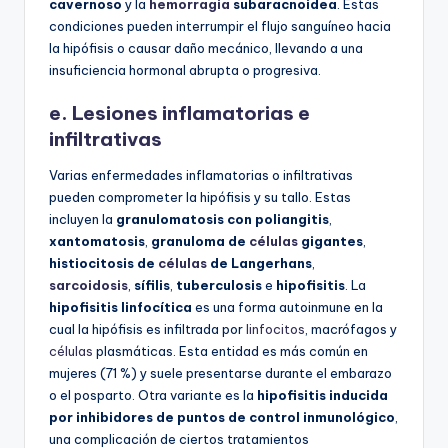
cavernoso
y la
hemorragia
subaracnoidea
. Estas
condiciones pueden interrumpir el flujo sanguíneo hacia
la hipófisis o causar daño mecánico, llevando a una
insuficiencia hormonal abrupta o progresiva.
e. Lesiones inflamatorias e
infiltrativas
Varias enfermedades inflamatorias o infiltrativas
pueden comprometer la hipófisis y su tallo. Estas
incluyen la
granulomatosis con poliangitis
,
xantomatosis
,
granuloma de
células
gigantes
,
histiocitosis de
células
de Langerhans
,
sarcoidosis
,
sífilis
,
tuberculosis
e
hipofisitis
. La
hipofisitis linfocítica
es una forma autoinmune en la
cual la hipófisis es infiltrada por
linfocitos
, macrófagos y
células
plasmáticas. Esta entidad es más común en
mujeres (71 %) y suele presentarse durante el embarazo
o el posparto. Otra variante es la
hipofisitis inducida
por inhibidores de puntos de control inmunológico
,
una complicación de ciertos tratamientos