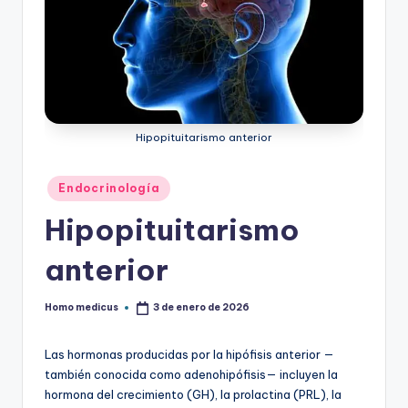
ic
u
s
Hipopituitarismo anterior
Publicado
Endocrinología
en
Hipopituitarismo
anterior
Homo medicus
3 de enero de 2026
Publicado
por
Las hormonas producidas por la hipófisis anterior —
también conocida como adenohipófisis— incluyen la
hormona del crecimiento (GH), la prolactina (PRL), la