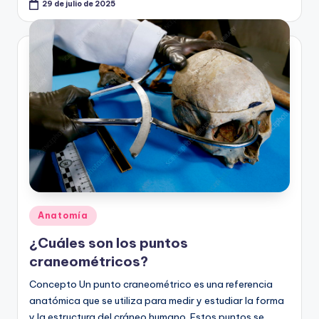
29 de julio de 2025
Publicado
Anatomía
en
¿Cuáles son los puntos
craneométricos?
Concepto Un punto craneométrico es una referencia
anatómica que se utiliza para medir y estudiar la forma
y la estructura del cráneo humano. Estos puntos se