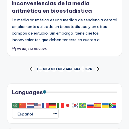
Inconveniencias de la media
aritmética en bioestadística
La media aritmética es una medida de tendencia central
ampliamente utilizada en bioestadística y en otros
campos de estudio. Sin embargo, tiene ciertos
inconvenientes que deben tenerse en cuenta al…
29 de julio de 2025
Paginación
1
…
680
681
682
683
684
…
696
PÁGINA
SIGUIENTE
ANTERIOR
PÁGINA
de
entradas
Languages