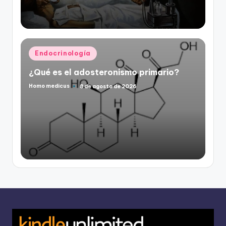
Publicado
Endocrinología
en
¿Qué es el adosteronismo primario?
Homo medicus
8 de agosto de 2026
Publicado
por