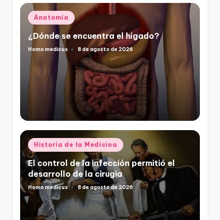
Publicado
Anatomía
en
¿Dónde se encuentra el hígado?
Homo medicus
8 de agosto de 2026
Publicado
por
Publicado
Historia de la Medicina
en
El control de la infección permitió el
desarrollo de la cirugia
Homo medicus
8 de agosto de 2026
Publicado
por