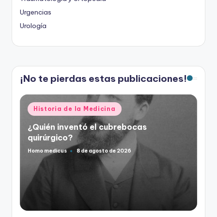
Urgencias
Urología
¡No te pierdas estas publicaciones!
Publicado
Historia de la Medicina
en
¿Quién inventó el cubrebocas
quirúrgico?
Homo medicus
8 de agosto de 2026
Publicado
por