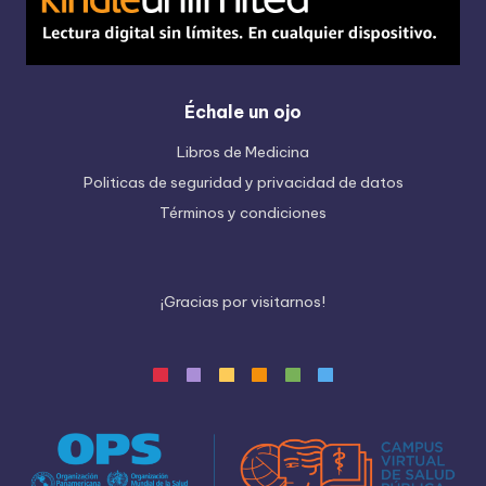
Échale un ojo
Libros de Medicina
Politicas de seguridad y privacidad de datos
Términos y condiciones
¡
G
r
a
c
i
a
s
p
o
r
v
i
s
i
t
a
r
n
o
s
!