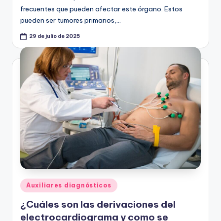
frecuentes que pueden afectar este órgano. Estos
pueden ser tumores primarios,…
29 de julio de 2025
Publicado
Auxiliares diagnósticos
en
¿Cuáles son las derivaciones del
electrocardiograma y como se